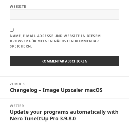
WEBSITE
NAME, E-MAIL-ADRESSE UND WEBSITE IN DIESEM
BROWSER FÜR MEINEN NÄCHSTEN KOMMENTAR
SPEICHERN.
Beitragsnavigation
ZURÜCK
Changelog – Image Upscaler macOS
Vorheriger
Beitrag:
WEITER
Update your programs automatically with
Nächster
Nero TuneItUp Pro 3.9.8.0
Beitrag: