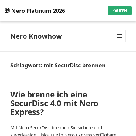
🎁 Nero Platinum 2026
KAUFEN
Nero Knowhow
MENÜ
UND
WIDGETS
Schlagwort:
mit SecurDisc brennen
Wie brenne ich eine
SecurDisc 4.0 mit Nero
Express?
Mit Nero SecurDisc brennen Sie sichere und
zuverlässige Disks. Die in Nero Express verfügbare