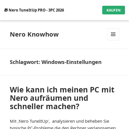
🎁 Nero TuneItUp PRO - 3PC 2026
KAUFEN
Nero Knowhow
MENÜ
UND
WIDGETS
Schlagwort:
Windows-Einstellungen
Wie kann ich meinen PC mit
Nero aufräumen und
schneller machen?
Mit ‚Nero TuneItUp‘, analysieren und beheben Sie
typische PC-Probleme die den Rechner verlangsamen.