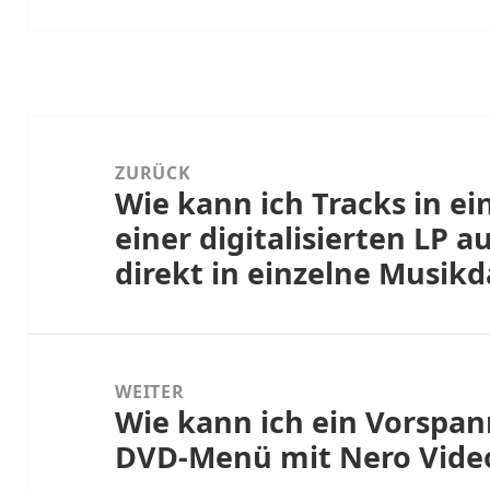
Beitragsnavigation
ZURÜCK
Wie kann ich Tracks in ei
Vorheriger
einer digitalisierten LP a
Beitrag:
direkt in einzelne Musikd
WEITER
Wie kann ich ein Vorspa
Nächster
DVD-Menü mit Nero Vide
Beitrag: