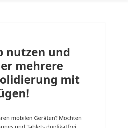
p nutzen und
der mehrere
olidierung mit
ügen!
Ihren mobilen Geräten? Möchten
ones und Tablets duplikatfrei