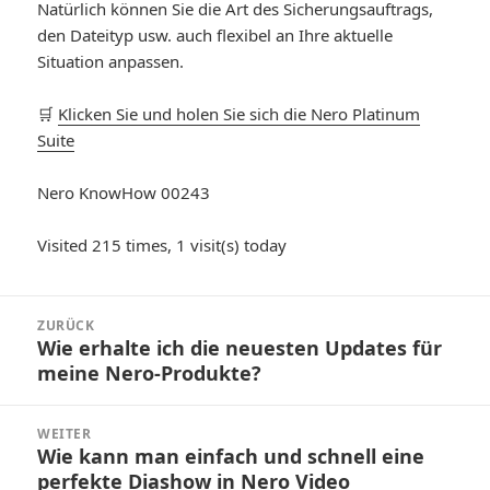
Natürlich können Sie die Art des Sicherungsauftrags,
den Dateityp usw. auch flexibel an Ihre aktuelle
Situation anpassen.
🛒
Klicken Sie und holen Sie sich die Nero Platinum
Suite
Nero KnowHow 00243
Visited 215 times, 1 visit(s) today
Beitragsnavigation
ZURÜCK
Wie erhalte ich die neuesten Updates für
Vorheriger
meine Nero-Produkte?
Beitrag:
WEITER
Wie kann man einfach und schnell eine
Nächster
perfekte Diashow in Nero Video
Beitrag: