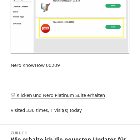
Nero KnowHow 00209
🛒 Klicken und Nero Platinum Suite erhalten
Visited 336 times, 1 visit(s) today
Beitragsnavigation
ZURÜCK
Wie erhalte ich die neuesten Updates für
Vorheriger