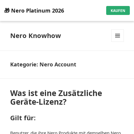
🎁 Nero Platinum 2026
KAUFEN
Nero Knowhow
MENÜ
UND
WIDGETS
Kategorie:
Nero Account
Was ist eine Zusätzliche
Geräte-Lizenz?
Gilt für:
Benutzer, die ihre Nero Produkte mit demselben Nero